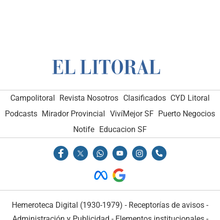
Campolitoral
Revista Nosotros
Clasificados
CYD Litoral
Podcasts
Mirador Provincial
VivíMejor SF
Puerto Negocios
Notife
Educacion SF
Hemeroteca Digital (1930-1979)
-
Receptorías de avisos
-
Administración y Publicidad
-
Elementos institucionales
-