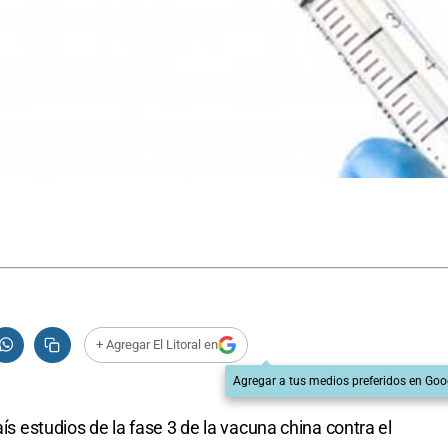
+ Agregar El Litoral en
Agregar a tus medios preferidos en Goo
aís estudios de la fase 3 de la vacuna china contra el