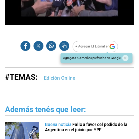
0
seconds
of
0
seconds
+ Agregar El Litoral en
Agregar a tus medios preferidos en Google
#TEMAS:
Edición Online
Además tenés que leer:
Buena noticia
Fallo a favor del pedido de la
Argentina en el juicio por YPF