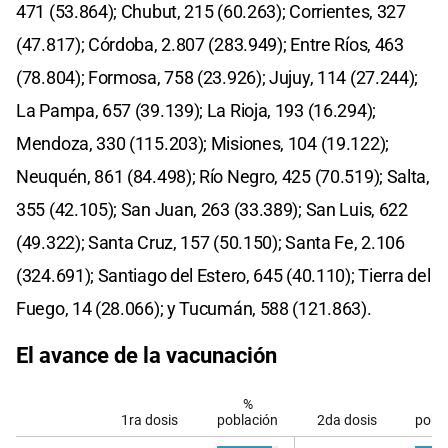
471 (53.864); Chubut, 215 (60.263); Corrientes, 327
(47.817); Córdoba, 2.807 (283.949); Entre Ríos, 463
(78.804); Formosa, 758 (23.926); Jujuy, 114 (27.244);
La Pampa, 657 (39.139); La Rioja, 193 (16.294);
Mendoza, 330 (115.203); Misiones, 104 (19.122);
Neuquén, 861 (84.498); Río Negro, 425 (70.519); Salta,
355 (42.105); San Juan, 263 (33.389); San Luis, 622
(49.322); Santa Cruz, 157 (50.150); Santa Fe, 2.106
(324.691); Santiago del Estero, 645 (40.110); Tierra del
Fuego, 14 (28.066); y Tucumán, 588 (121.863).