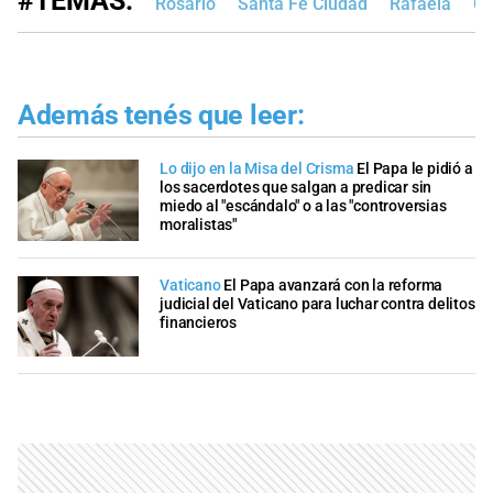
#TEMAS:
Rosario
Santa Fe Ciudad
Rafaela
Co
Además tenés que leer:
Lo dijo en la Misa del Crisma
El Papa le pidió a
los sacerdotes que salgan a predicar sin
miedo al "escándalo" o a las "controversias
moralistas"
Vaticano
El Papa avanzará con la reforma
judicial del Vaticano para luchar contra delitos
financieros