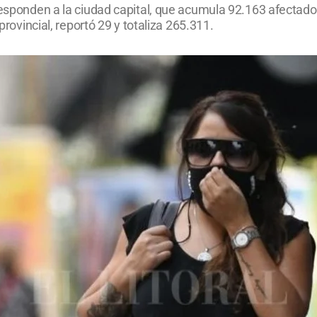
responden a la ciudad capital, que acumula 92.163 afectados
provincial, reportó 29 y totaliza 265.311.