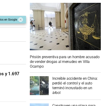
dos en Google
Prisión preventiva para un hombre acusado
de vender drogas al menudeo en Villa
Ocampo
os y 1.697
Increíble accidente en China:
perdió el control y el auto
terminó incrustado en un
árbol
Construyen una playa para