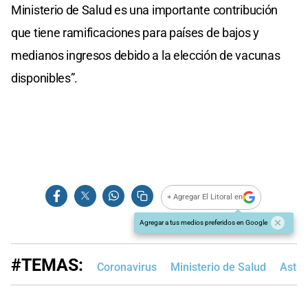
Ministerio de Salud es una importante contribución
que tiene ramificaciones para países de bajos y
medianos ingresos debido a la elección de vacunas
disponibles”.
+ Agregar El Litoral en
Agregar a tus medios preferidos en Google
#TEMAS:
Coronavirus
Ministerio de Salud
Astr