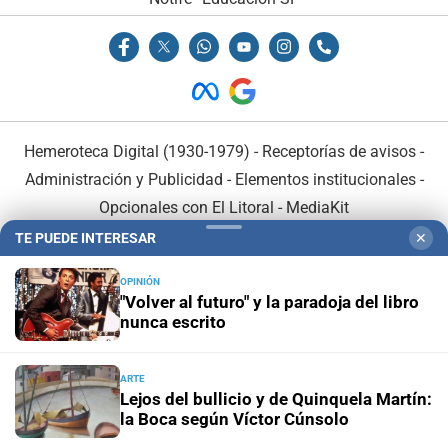
Hemeroteca Digital (1930-1979)
-
Receptorías de avisos
-
Administración y Publicidad
-
Elementos institucionales
-
Opcionales con El Litoral
-
MediaKit
TE PUEDE INTERESAR
✕
El Litoral es miembro de:
OPINIÓN
"Volver al futuro" y la paradoja del libro
nunca escrito
ARTE
En Asociación con:
Lejos del bullicio y de Quinquela Martín:
la Boca según Víctor Cúnsolo