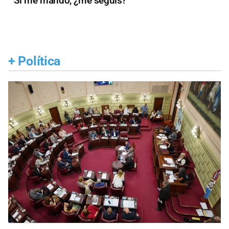
"Si me mando, ¿me seguís?"
+
Política