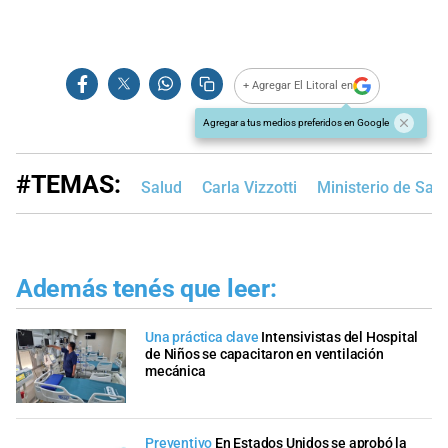
+ Agregar El Litoral en
Agregar a tus medios preferidos en Google
#TEMAS:
Salud
Carla Vizzotti
Ministerio de Sal
Además tenés que leer:
Una práctica clave
Intensivistas del Hospital
de Niños se capacitaron en ventilación
mecánica
Preventivo
En Estados Unidos se aprobó la