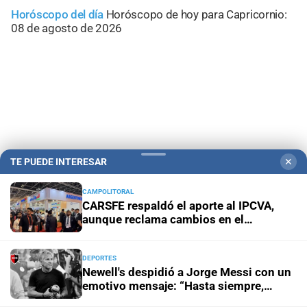
Horóscopo del día
Horóscopo de hoy para Capricornio:
08 de agosto de 2026
TE PUEDE INTERESAR
✕
CAMPOLITORAL
CARSFE respaldó el aporte al IPCVA,
aunque reclama cambios en el
Campolitoral
Revista Nosotros
Clasificados
CYD Litoral
funcionamiento del Instituto
Podcasts
Mirador Provincial
VivíMejor SF
Puerto Negocios
DEPORTES
Notife
Educacion SF
Newell's despidió a Jorge Messi con un
emotivo mensaje: “Hasta siempre,
leproso”