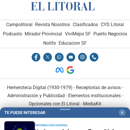
Campolitoral
Revista Nosotros
Clasificados
CYD Litoral
Podcasts
Mirador Provincial
VivíMejor SF
Puerto Negocios
Notife
Educacion SF
Hemeroteca Digital (1930-1979)
-
Receptorías de avisos
-
Administración y Publicidad
-
Elementos institucionales
-
Opcionales con El Litoral
-
MediaKit
TE PUEDE INTERESAR
✕
El Litoral es miembro de:
INFORMACIÓN GENERAL