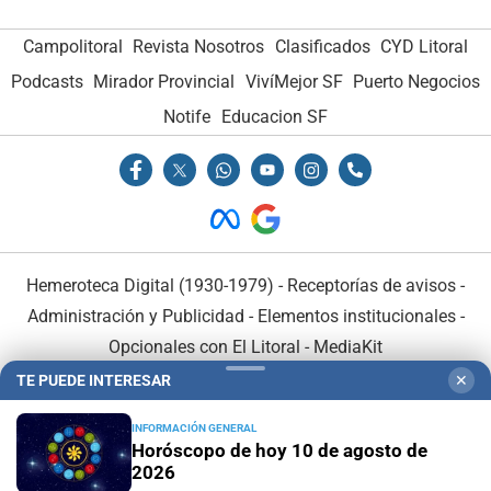
Campolitoral
Revista Nosotros
Clasificados
CYD Litoral
Podcasts
Mirador Provincial
VivíMejor SF
Puerto Negocios
Notife
Educacion SF
Hemeroteca Digital (1930-1979)
-
Receptorías de avisos
-
Administración y Publicidad
-
Elementos institucionales
-
Opcionales con El Litoral
-
MediaKit
TE PUEDE INTERESAR
✕
El Litoral es miembro de:
INFORMACIÓN GENERAL
Horóscopo de hoy 10 de agosto de
2026