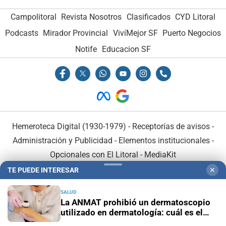
Campolitoral
Revista Nosotros
Clasificados
CYD Litoral
Podcasts
Mirador Provincial
VivíMejor SF
Puerto Negocios
Notife
Educacion SF
Hemeroteca Digital (1930-1979)
-
Receptorías de avisos
-
Administración y Publicidad
-
Elementos institucionales
-
Opcionales con El Litoral
-
MediaKit
TE PUEDE INTERESAR
✕
El Litoral es miembro de:
SALUD
La ANMAT prohibió un dermatoscopio
utilizado en dermatología: cuál es el
equipo