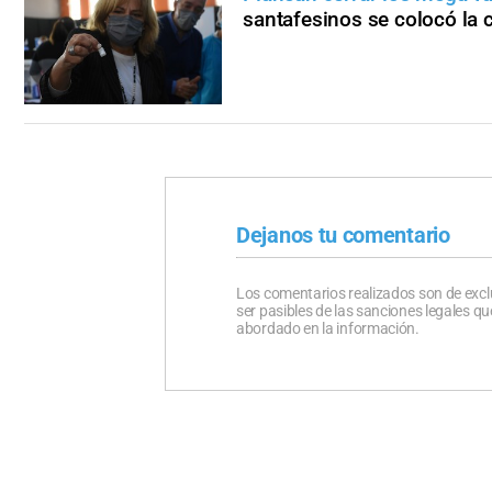
santafesinos se colocó la 
Dejanos tu comentario
Los comentarios realizados son de excl
ser pasibles de las sanciones legales 
abordado en la información.