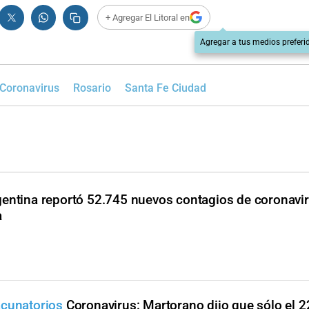
+ Agregar El Litoral en
Agregar a tus medios preferi
Coronavirus
Rosario
Santa Fe Ciudad
entina reportó 52.745 nuevos contagios de coronavi
a
acunatorios
Coronavirus: Martorano dijo que sólo el 2