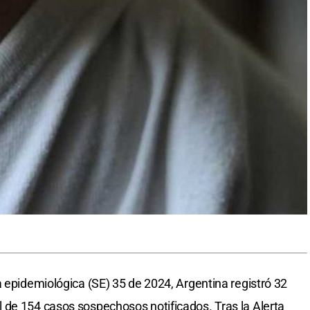
a epidemiológica (SE) 35 de 2024, Argentina registró 32
 de 154 casos sospechosos notificados. Tras la Alerta