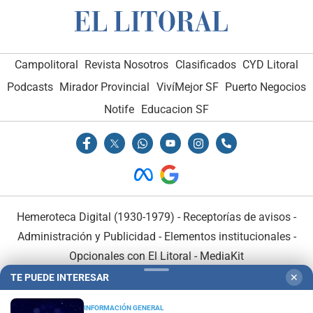
Campolitoral
Revista Nosotros
Clasificados
CYD Litoral
Podcasts
Mirador Provincial
VivíMejor SF
Puerto Negocios
Notife
Educacion SF
Hemeroteca Digital (1930-1979)
-
Receptorías de avisos
-
Administración y Publicidad
-
Elementos institucionales
-
Opcionales con El Litoral
-
MediaKit
TE PUEDE INTERESAR
✕
El Litoral es miembro de:
INFORMACIÓN GENERAL