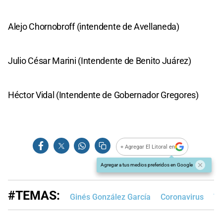
Alejo Chornobroff (intendente de Avellaneda)
Julio César Marini (Intendente de Benito Juárez)
Héctor Vidal (Intendente de Gobernador Gregores)
+ Agregar El Litoral en
Agregar a tus medios preferidos en Google
#TEMAS:
Ginés González García
Coronavirus
Va