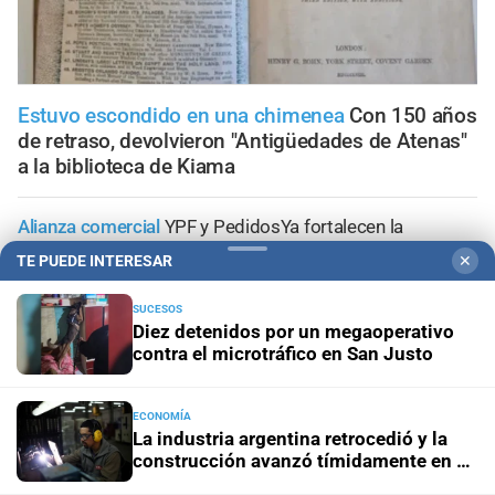
Estuvo escondido en una chimenea
Con 150 años
de retraso, devolvieron "Antigüedades de Atenas"
a la biblioteca de Kiama
Alianza comercial
YPF y PedidosYa fortalecen la
presencia de Full en el principal ecosistema de delivery
TE PUEDE INTERESAR
✕
del país
SUCESOS
Propiedad privada y derechos
Fiscalías ambientales
Diez detenidos por un megaoperativo
cuestionan la reforma por su posible regresión en
contra el microtráfico en San Justo
materia ambiental
ECONOMÍA
El diario cumple 108 años
10 hechos que marcaron la
La industria argentina retrocedió y la
historia de Santa Fe, vistos desde la óptica de El Litoral
construcción avanzó tímidamente en el
primer semestre