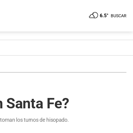
6.5°
BUSCAR
n Santa Fe?
retoman los turnos de hisopado.