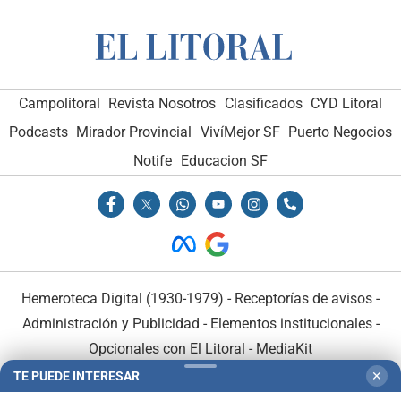
Campolitoral
Revista Nosotros
Clasificados
CYD Litoral
Podcasts
Mirador Provincial
VivíMejor SF
Puerto Negocios
Notife
Educacion SF
Hemeroteca Digital (1930-1979)
-
Receptorías de avisos
-
Administración y Publicidad
-
Elementos institucionales
-
Opcionales con El Litoral
-
MediaKit
TE PUEDE INTERESAR
✕
El Litoral es miembro de: