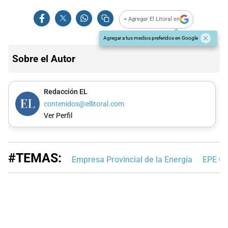
+ Agregar El Litoral en
Agregar a tus medios preferidos en Google
Sobre el Autor
Redacción EL
contenidos@ellitoral.com
Ver Perfil
#TEMAS:
Empresa Provincial de la Energía
EPE Co