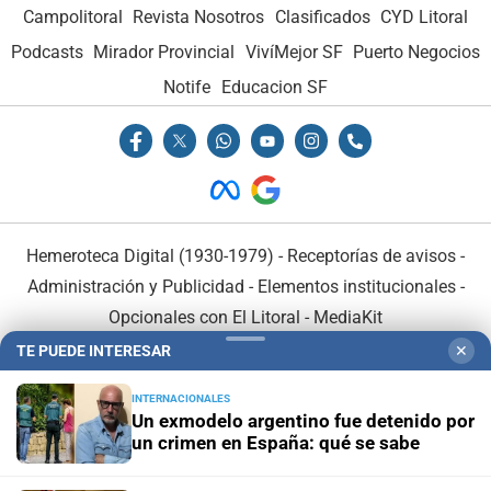
Campolitoral
Revista Nosotros
Clasificados
CYD Litoral
Podcasts
Mirador Provincial
VivíMejor SF
Puerto Negocios
Notife
Educacion SF
Hemeroteca Digital (1930-1979)
-
Receptorías de avisos
-
Administración y Publicidad
-
Elementos institucionales
-
Opcionales con El Litoral
-
MediaKit
TE PUEDE INTERESAR
✕
El Litoral es miembro de:
INTERNACIONALES
Un exmodelo argentino fue detenido por
un crimen en España: qué se sabe