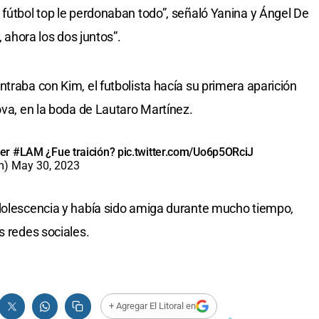
 fútbol top le perdonaban todo”, señaló Yanina y Ángel De
, ahora los dos juntos”.
traba con Kim, el futbolista hacía su primera aparición
ova, en la boda de Lautaro Martínez.
ter
#LAM
¿Fue traición?
pic.twitter.com/Uo6p5ORciJ
am)
May 30, 2023
adolescencia y había sido amiga durante mucho tiempo,
s redes sociales.
+ Agregar El Litoral en