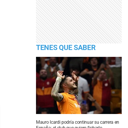
TENES QUE SABER
Mauro Icardi podría continuar su carrera en
España: el club que quiere ficharlo