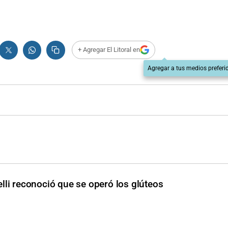
+ Agregar El Litoral en
Agregar a tus medios preferi
lli reconoció que se operó los glúteos