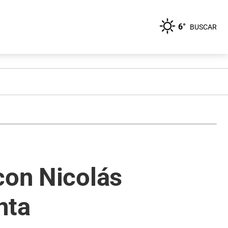
6°
BUSCAR
con Nicolás
nta