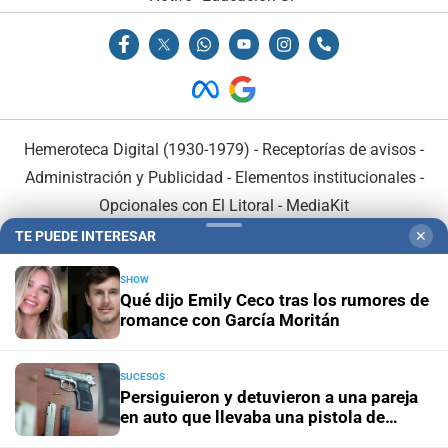
Hemeroteca Digital (1930-1979)
-
Receptorías de avisos
-
Administración y Publicidad
-
Elementos institucionales
-
Opcionales con El Litoral
-
MediaKit
TE PUEDE INTERESAR
✕
El Litoral es miembro de:
SHOW
Qué dijo Emily Ceco tras los rumores de
romance con García Moritán
SUCESOS
En Asociación con:
Persiguieron y detuvieron a una pareja
en auto que llevaba una pistola de
grueso calibre