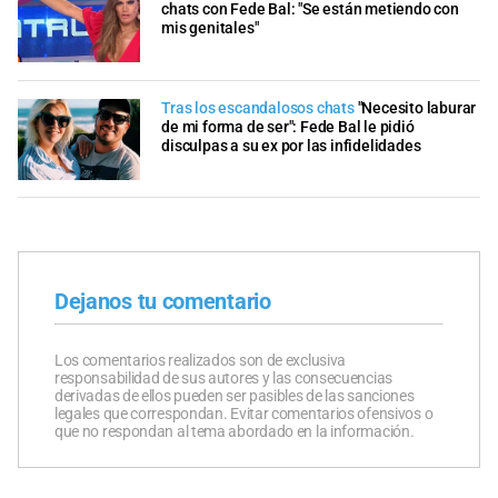
chats con Fede Bal: "Se están metiendo con
mis genitales"
Tras los escandalosos chats
"Necesito laburar
de mi forma de ser": Fede Bal le pidió
disculpas a su ex por las infidelidades
Dejanos tu comentario
Los comentarios realizados son de exclusiva
responsabilidad de sus autores y las consecuencias
derivadas de ellos pueden ser pasibles de las sanciones
legales que correspondan. Evitar comentarios ofensivos o
que no respondan al tema abordado en la información.