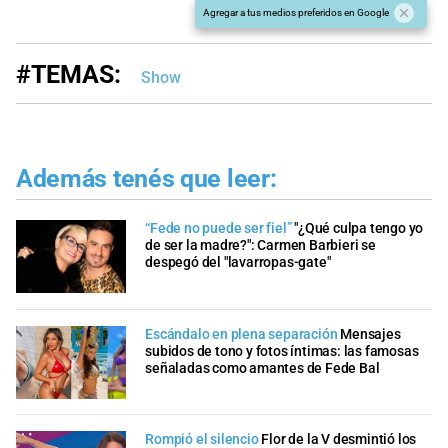
Agregar a tus medios preferidos en Google
#TEMAS:
Show
Además tenés que leer:
“Fede no puede ser fiel”
"¿Qué culpa tengo yo
de ser la madre?": Carmen Barbieri se
despegó del "lavarropas-gate"
Escándalo en plena separación
Mensajes
subidos de tono y fotos íntimas: las famosas
señaladas como amantes de Fede Bal
Rompió el silencio
Flor de la V desmintió los