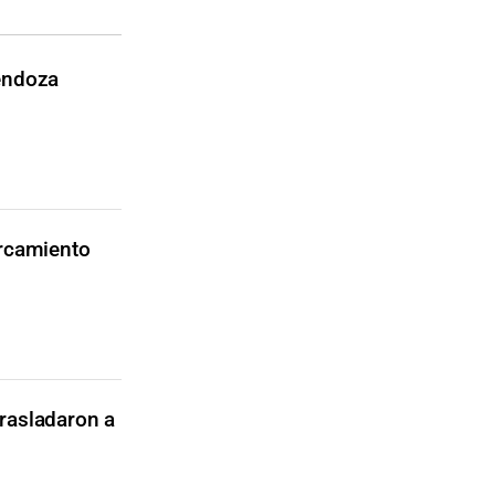
endoza
ercamiento
trasladaron a