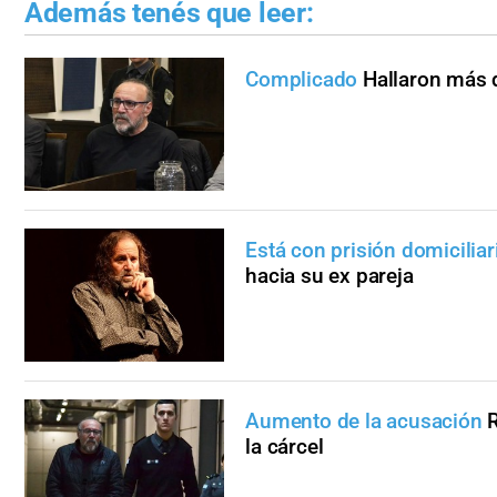
Además tenés que leer:
Complicado
Hallaron más 
Está con prisión domiciliar
hacia su ex pareja
Aumento de la acusación
R
la cárcel