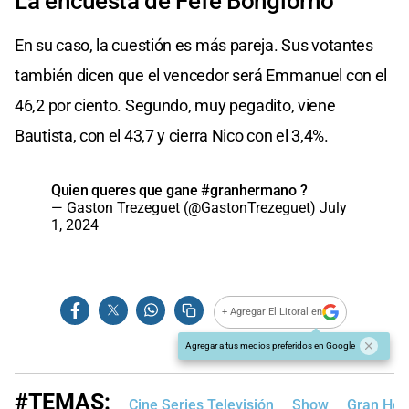
La encuesta de Fefe Bongiorno
En su caso, la cuestión es más pareja. Sus votantes
también dicen que el vencedor será Emmanuel con el
46,2 por ciento. Segundo, muy pegadito, viene
Bautista, con el 43,7 y cierra Nico con el 3,4%.
Quien queres que gane
#granhermano
?
— Gaston Trezeguet (@GastonTrezeguet)
July
1, 2024
+ Agregar El Litoral en
Agregar a tus medios preferidos en Google
#TEMAS:
Cine Series Televisión
Show
Gran He