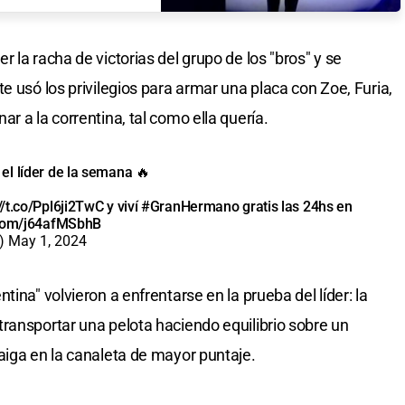
 la racha de victorias del grupo de los "bros" y se
e usó los privilegios para armar una placa con Zoe, Furia,
r a la correntina, tal como ella quería.
el líder de la semana 🔥
//t.co/Ppl6ji2TwC
y viví
#GranHermano
gratis las 24hs en
r.com/j64afMSbhB
r)
May 1, 2024
ina" volvieron a enfrentarse en la prueba del líder: la
ransportar una pelota haciendo equilibrio sobre un
aiga en la canaleta de mayor puntaje.