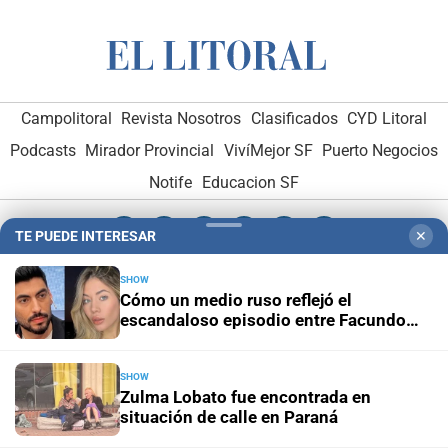
Campolitoral
Revista Nosotros
Clasificados
CYD Litoral
Podcasts
Mirador Provincial
VivíMejor SF
Puerto Negocios
Notife
Educacion SF
TE PUEDE INTERESAR
✕
SHOW
Cómo un medio ruso reflejó el
escandaloso episodio entre Facundo
Hemeroteca Digital (1930-1979)
-
Receptorías de avisos
-
Moyano y Candela Arizaga
Administración y Publicidad
-
Elementos institucionales
-
SHOW
Opcionales con El Litoral
-
MediaKit
Zulma Lobato fue encontrada en
situación de calle en Paraná