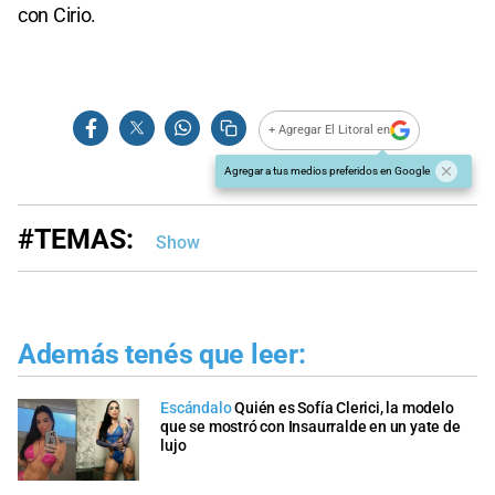
0
con Cirio.
seconds
+ Agregar El Litoral en
Agregar a tus medios preferidos en Google
#TEMAS:
Show
Además tenés que leer:
Escándalo
Quién es Sofía Clerici, la modelo
que se mostró con Insaurralde en un yate de
lujo