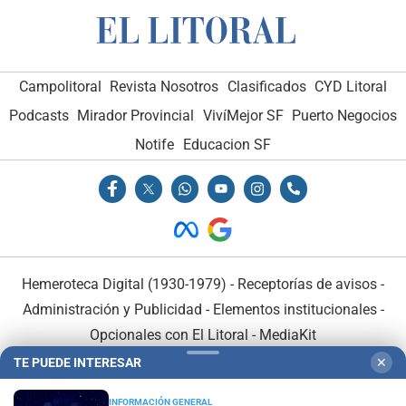
Campolitoral
Revista Nosotros
Clasificados
CYD Litoral
Podcasts
Mirador Provincial
VivíMejor SF
Puerto Negocios
Notife
Educacion SF
Hemeroteca Digital (1930-1979)
-
Receptorías de avisos
-
Administración y Publicidad
-
Elementos institucionales
-
Opcionales con El Litoral
-
MediaKit
TE PUEDE INTERESAR
✕
El Litoral es miembro de:
INFORMACIÓN GENERAL