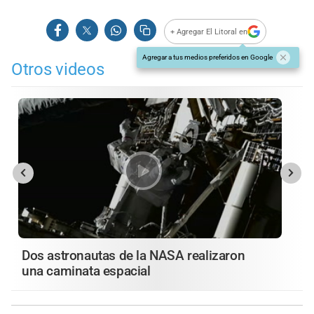
seconds
+ Agregar El Litoral en
Agregar a tus medios preferidos en Google
Otros videos
Dos astronautas de la NASA realizaron
una caminata espacial