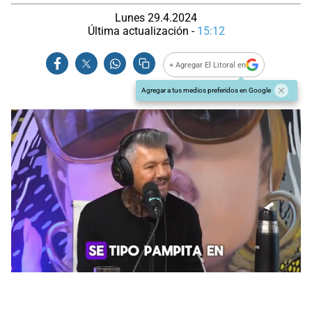
Lunes 29.4.2024
Última actualización -
15:12
+ Agregar El Litoral en
Agregar a tus medios preferidos en Google
0
seconds
of
0