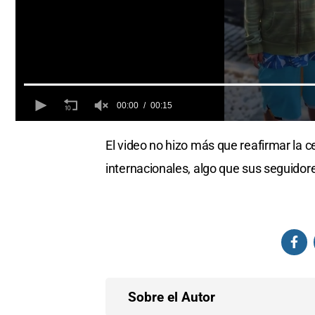
00:00
00:15
0
of
El video no hizo más que reafirmar la 
15
seconds
Volume
internacionales, algo que sus seguidore
0%
Sobre el Autor