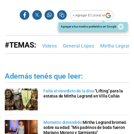
+ Agregar El Litoral en
Agregar a tus medios preferidos en Google
#TEMAS:
Videos
General López
Mirtha Legrand
Además tenés que leer:
Falta el veredicto de la diva
"Lifting" para la
estatua de Mirtha Legrand en Villa Cañás
Momento distendido
Mirtha Legrand bromeó
sobre su edad: "Mis padrinos de boda fueron
Mariano Moreno y Sarmiento"