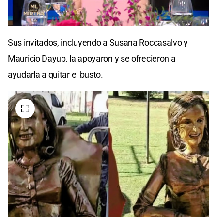
0
seconds
Sus invitados, incluyendo a Susana Roccasalvo y
of
0
Mauricio Dayub, la apoyaron y se ofrecieron a
seconds
ayudarla a quitar el busto.