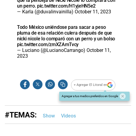
que la pendeja de Nicki Nicole lo comprara con
un perro.
pic.twitter.com/H1yjeHN5e2
— Karla (@duvalinvainilla)
October 11, 2023
Todo México uniéndose para sacar a peso
pluma de esa relación culera después de que
nicki nicole lo comparó con un perro y un bolso
pic.twitter.com/zmXZAmTvcy
— Luciano (@LucianoCarrango)
October 11,
2023
+ Agregar El Litoral en
Agregar a tus medios preferidos en Google
#TEMAS:
Show
Videos