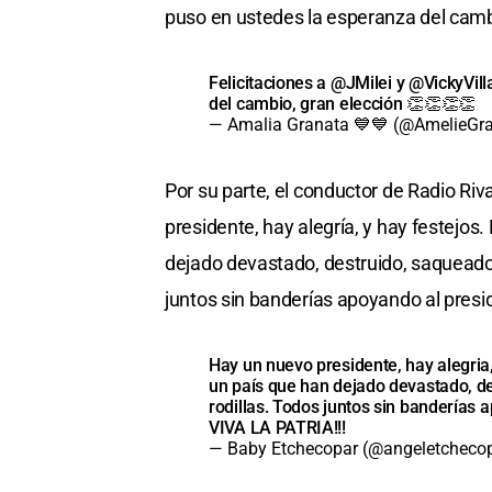
puso en ustedes la esperanza del cambi
Felicitaciones a
@JMilei
y
@VickyVill
del cambio, gran elección 👏👏👏👏
— Amalia Granata 💙💙 (@AmelieGr
Por su parte, el conductor de Radio R
presidente, hay alegría, y hay festejos
dejado devastado, destruido, saqueado
juntos sin banderías apoyando al preside
Hay un nuevo presidente, hay alegria,
un país que han dejado devastado, d
rodillas. Todos juntos sin banderías
VIVA LA PATRIA!!!
— Baby Etchecopar (@angeletcheco