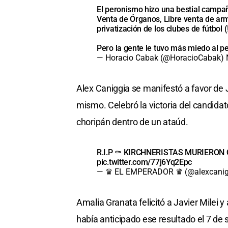
El peronismo hizo una bestial campa
Venta de Órganos, Libre venta de arm
privatización de los clubes de fútbol (!
Pero la gente le tuvo más miedo al p
— Horacio Cabak (@HoracioCabak)
Alex Caniggia se manifestó a favor de J
mismo. Celebró la victoria del candid
choripán dentro de un ataúd.
R.I.P ⚰️ KIRCHNERISTAS MURIERON
pic.twitter.com/77j6Yq2Epc
— ♛ EL EMPERADOR ♛ (@alexcanig
Amalia Granata felicitó a Javier Milei y a
había anticipado ese resultado el 7 de 