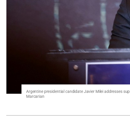
Argentine presidential candidate Javier Milei addresses su
Marcarian