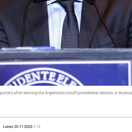
pporters after winning the Argentina's runoff presidential election, in Bu
Lunes 20.11.2023
2:16