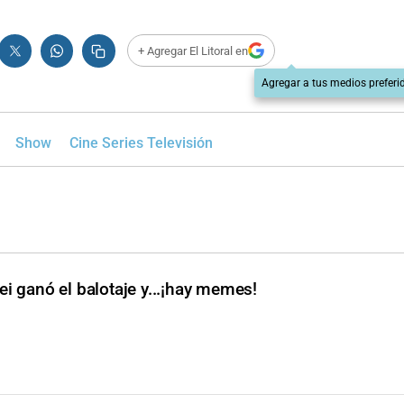
+ Agregar El Litoral en
Agregar a tus medios preferi
Show
Cine Series Televisión
ei ganó el balotaje y...¡hay memes!