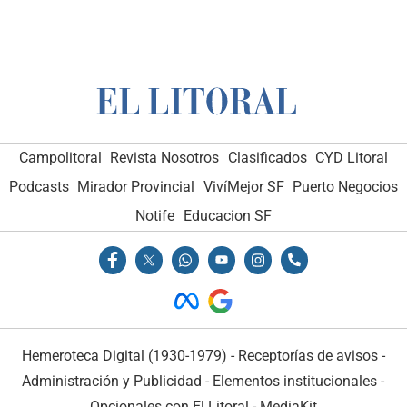
Campolitoral
Revista Nosotros
Clasificados
CYD Litoral
Podcasts
Mirador Provincial
VivíMejor SF
Puerto Negocios
Notife
Educacion SF
Hemeroteca Digital (1930-1979)
-
Receptorías de avisos
-
Administración y Publicidad
-
Elementos institucionales
-
Opcionales con El Litoral
-
MediaKit