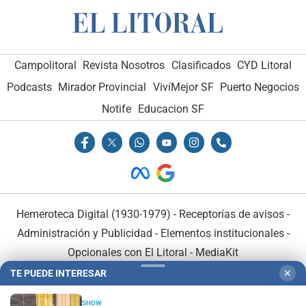
Campolitoral
Revista Nosotros
Clasificados
CYD Litoral
Podcasts
Mirador Provincial
VivíMejor SF
Puerto Negocios
Notife
Educacion SF
Hemeroteca Digital (1930-1979)
-
Receptorías de avisos
-
Administración y Publicidad
-
Elementos institucionales
-
Opcionales con El Litoral
-
MediaKit
TE PUEDE INTERESAR
✕
El Litoral es miembro de:
SHOW