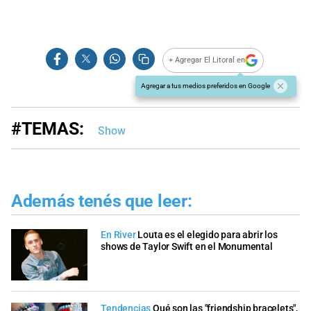
+ Agregar El Litoral en
Agregar a tus medios preferidos en Google
#TEMAS:
Show
Además tenés que leer:
En River
Louta es el elegido para abrir los
shows de Taylor Swift en el Monumental
Tendencias
Qué son las "friendship bracelets",