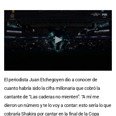
0
seconds
El periodista Juan Etchegoyen dio a conocer de
of
2
cuanto habría sido la cifra millonaria que cobró la
minutes,
20
cantante de “Las caderas no mienten”: “A mí me
seconds
dieron un número y te lo voy a contar: esto sería lo que
cobraría Shakira por cantar en la final de la Copa