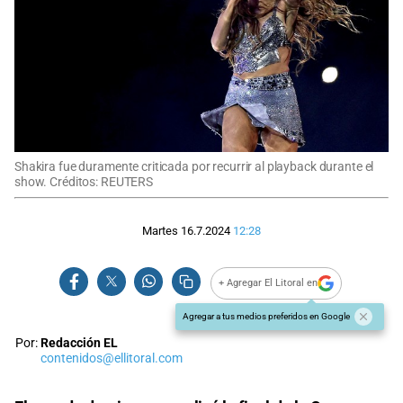
Shakira fue duramente criticada por recurrir al playback durante el
show. Créditos: REUTERS
Martes 16.7.2024
12:28
+ Agregar El Litoral en
Agregar a tus medios preferidos en Google
Por:
Redacción EL
contenidos@ellitoral.com