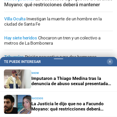
Moyano: qué restricciones deberá mantener
Villa Oculta
Investigan la muerte de un hombre en la
ciudad de Santa Fe
Hay siete heridos
Chocaron un tren y un colectivo a
metros de La Bombonera
Tribunales
Prisión preventiva para dos hermanos
acusados por un brutal asalto contra un adolescente en
TE PUEDE INTERESAR
✕
Santa Fe
SHOW
Imputaron a Thiago Medina tras la
Allanamientos simultáneos
Diez detenidos por un
denuncia de abuso sexual presentada
megaoperativo contra el microtráfico en San Justo
por su prima
SUCESOS
La Justicia le dijo que no a Facundo
Moyano: qué restricciones deberá
mantener