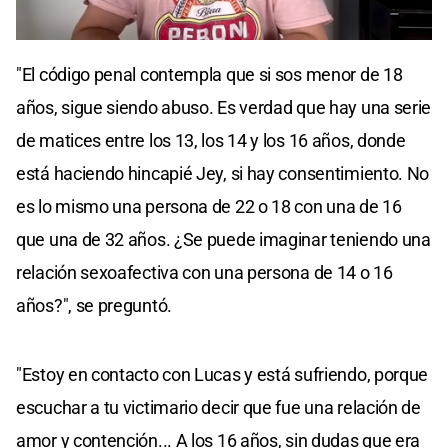
0
seconds
"El código penal contempla que si sos menor de 18
of
0
años, sigue siendo abuso. Es verdad que hay una serie
seconds
de matices entre los 13, los 14 y los 16 años, donde
está haciendo hincapié Jey, si hay consentimiento. No
es lo mismo una persona de 22 o 18 con una de 16
que una de 32 años. ¿Se puede imaginar teniendo una
relación sexoafectiva con una persona de 14 o 16
años?", se preguntó.
"Estoy en contacto con Lucas y está sufriendo, porque
escuchar a tu victimario decir que fue una relación de
amor y contención... A los 16 años, sin dudas que era