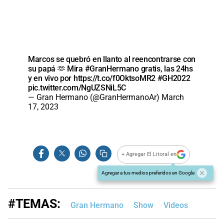
Marcos se quebró en llanto al reencontrarse con
su papá 🫶 Mira
#GranHermano
gratis, las 24hs
y en vivo por
https://t.co/f0OktsoMR2
#GH2022
pic.twitter.com/NgUZSNiL5C
— Gran Hermano (@GranHermanoAr)
March
17, 2023
+ Agregar El Litoral en
Agregar a tus medios preferidos en Google
#TEMAS:
Gran Hermano
Show
Videos