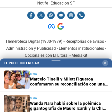
Notife
Educacion SF
Hemeroteca Digital (1930-1979)
-
Receptorías de avisos
-
Administración y Publicidad
-
Elementos institucionales
-
Opcionales con El Litoral
-
MediaKit
TE PUEDE INTERESAR
✕
El Litoral es miembro de:
SHOW
Marcelo Tinelli y Milett Figueroa
confirmaron su reconciliación con una
postal en Lima
SHOW
En Asociación con:
Wanda Nara habló sobre la polémica
gigantografía de Mauro Icardi y la China