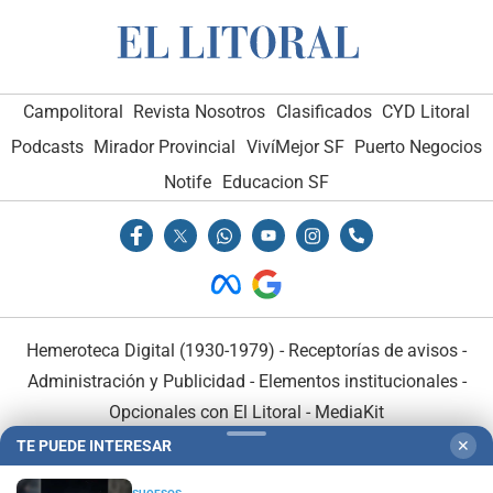
Campolitoral
Revista Nosotros
Clasificados
CYD Litoral
Podcasts
Mirador Provincial
VivíMejor SF
Puerto Negocios
Notife
Educacion SF
Hemeroteca Digital (1930-1979)
-
Receptorías de avisos
-
Administración y Publicidad
-
Elementos institucionales
-
Opcionales con El Litoral
-
MediaKit
TE PUEDE INTERESAR
✕
El Litoral es miembro de: