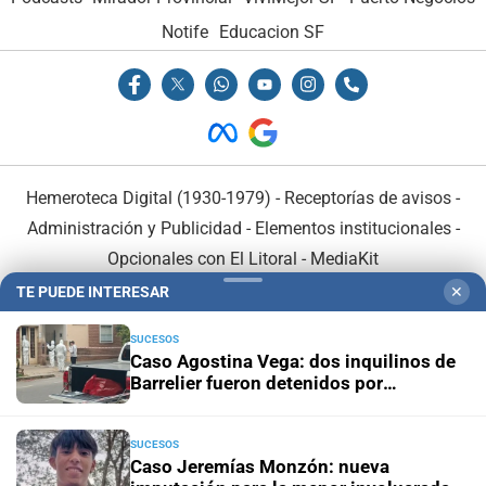
Notife
Educacion SF
Hemeroteca Digital (1930-1979)
-
Receptorías de avisos
-
Administración y Publicidad
-
Elementos institucionales
-
Opcionales con El Litoral
-
MediaKit
TE PUEDE INTERESAR
✕
El Litoral es miembro de:
SUCESOS
Caso Agostina Vega: dos inquilinos de
Barrelier fueron detenidos por
encubrimiento agravado
SUCESOS
En Asociación con:
Caso Jeremías Monzón: nueva