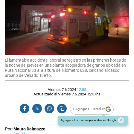
El lamentable accidente laboral se registró en las primeras horas de
la noche del jueves en una planta acopiadora de granos ubicada en
Ruta Nacional 33 a la altura del kilómetro 628, cercano al casco
urbano de Venado Tuerto.
Viernes 7.6.2024
12:55
Actualizado al
Viernes 7.6.2024
12:57
hs
+ Agregar El Litoral en
Agregar a tus medios preferidos en Google
Por:
Mauro Dalmazzo