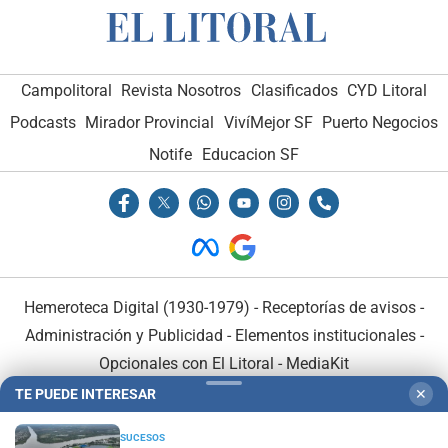
Campolitoral
Revista Nosotros
Clasificados
CYD Litoral
Podcasts
Mirador Provincial
VivíMejor SF
Puerto Negocios
Notife
Educacion SF
Hemeroteca Digital (1930-1979)
-
Receptorías de avisos
-
Administración y Publicidad
-
Elementos institucionales
-
Opcionales con El Litoral
-
MediaKit
TE PUEDE INTERESAR
✕
El Litoral es miembro de:
SUCESOS