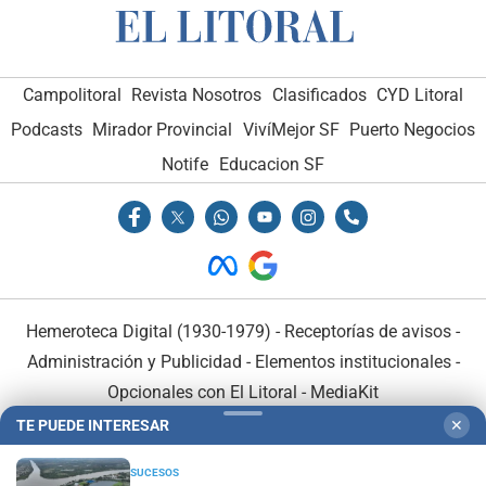
Campolitoral
Revista Nosotros
Clasificados
CYD Litoral
Podcasts
Mirador Provincial
VivíMejor SF
Puerto Negocios
Notife
Educacion SF
Hemeroteca Digital (1930-1979)
-
Receptorías de avisos
-
Administración y Publicidad
-
Elementos institucionales
-
Opcionales con El Litoral
-
MediaKit
TE PUEDE INTERESAR
✕
El Litoral es miembro de:
SUCESOS