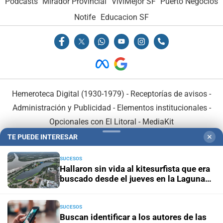
Podcasts
Mirador Provincial
VivíMejor SF
Puerto Negocios
Notife
Educacion SF
Hemeroteca Digital (1930-1979)
-
Receptorías de avisos
-
Administración y Publicidad
-
Elementos institucionales
-
Opcionales con El Litoral
-
MediaKit
TE PUEDE INTERESAR
✕
El Litoral es miembro de:
SUCESOS
Hallaron sin vida al kitesurfista que era
buscado desde el jueves en la Laguna
Setúbal
SUCESOS
En Asociación con:
Buscan identificar a los autores de las