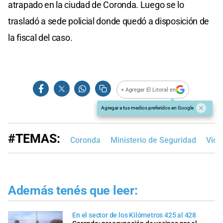
atrapado en la ciudad de Coronda. Luego se lo
trasladó a sede policial donde quedó a disposición de
la fiscal del caso.
+ Agregar El Litoral en
Agregar a tus medios preferidos en Google
#TEMAS:
Coronda
Ministerio de Seguridad
Viol
Además tenés que leer:
En el sector de los Kilómetros 425 al 428