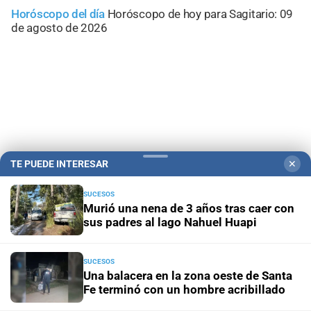
Horóscopo del día
Horóscopo de hoy para Sagitario: 09
de agosto de 2026
TE PUEDE INTERESAR
✕
SUCESOS
Murió una nena de 3 años tras caer con
sus padres al lago Nahuel Huapi
Campolitoral
Revista Nosotros
Clasificados
CYD Litoral
Podcasts
Mirador Provincial
VivíMejor SF
Puerto Negocios
SUCESOS
Notife
Educacion SF
Una balacera en la zona oeste de Santa
Fe terminó con un hombre acribillado