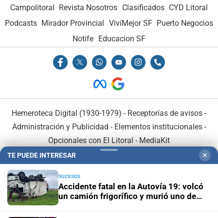
Campolitoral
Revista Nosotros
Clasificados
CYD Litoral
Podcasts
Mirador Provincial
VivíMejor SF
Puerto Negocios
Notife
Educacion SF
Hemeroteca Digital (1930-1979)
-
Receptorías de avisos
-
Administración y Publicidad
-
Elementos institucionales
-
Opcionales con El Litoral
-
MediaKit
TE PUEDE INTERESAR
✕
El Litoral es miembro de:
SUCESOS
Accidente fatal en la Autovía 19: volcó
un camión frigorífico y murió uno de
sus ocupantes